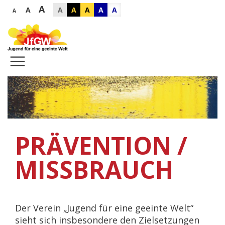
A
A
A
A
A
A
A
A
PRÄVENTION /
MISSBRAUCH
Der Verein „Jugend für eine geeinte Welt“
sieht sich insbesondere den Zielsetzungen