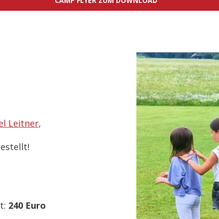
CAMP FLYER ZUM DOWNLOAD
l Leitner
,
stellt!
t:
240 Euro