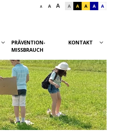
A
A
A
A
A
A
A
A
PRÄVENTION-
KONTAKT
MISSBRAUCH
Datenschutz