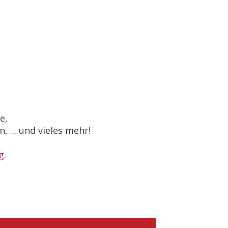
e,
 ... und vieles mehr!
g
.