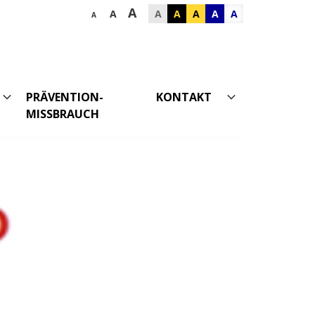
A
A
A
A
A
A
A
A
PRÄVENTION-
KONTAKT
MISSBRAUCH
Datenschutz